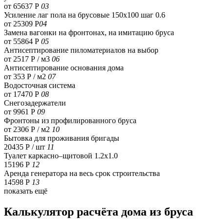
от 65637 Р
03
Усиление лаг пола на брусовые 150х100 шаг 0.6
от 25309 Р
04
Замена вагонки на фронтонах, на имитацию бруса
от 55864 Р
05
Антисептирование пиломатериалов на выбор
от 2517 Р / м3
06
Антисептирование основания дома
от 353 Р / м2
07
Водосточная система
от 17470 Р
08
Снегозадержатели
от 9961 Р
09
Фронтоны из профилированного бруса
от 2306 Р / м2
10
Бытовка для проживания бригады
20435 Р
/ шт
11
Туалет каркасно–щитовой 1.2х1.0
15196 Р
12
Аренда генератора на весь срок строительства
14598 Р
13
показать ещё
Калькулятор расчёта дома из бруса