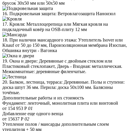
брусок 30х50 мм или 50х50 мм
16. Подкровельная защита: Ветровлагозащита Наноизол
17. Кровля: Металлоцерепица или Мягкая кровля на
подкладочный ковёр на OSB-плиту 12 мм
18. При наличии мансардного этажа: Утеплитель Isover или
Knauf от 50 до 150 мм, Пароизоляционная мембрана Изоспан,
Обшивка внутри - Вагонка
19. Окна и двери: Деревянные с двойным стеклом или
Пластиковый стеклопакет, Дверь - Входная: металлическая.
Межкомнатные: деревянные филенчатые.
20. Балкон, лестница, терраса: Деревянные. Полы и ступени:
доска шпут 36 мм. Перила: доска 50х100 мм. Балясины
точёные.
Дополнительные работы и их стоимость
Фундамент: ленточный, монолитная плита или винтовой
от 154 953 Р
01
Добавление еще одного венца
от 15637 Р
02
Утепление полов / мансарды дополнительным слоем
утеплителя + 50 мм