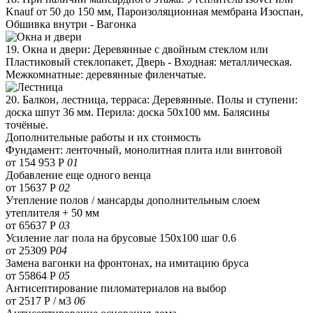
Knauf от 50 до 150 мм, Пароизоляционная мембрана Изоспан,
Обшивка внутри - Вагонка
19. Окна и двери: Деревянные с двойным стеклом или
Пластиковый стеклопакет, Дверь - Входная: металлическая.
Межкомнатные: деревянные филенчатые.
20. Балкон, лестница, терраса: Деревянные. Полы и ступени:
доска шпут 36 мм. Перила: доска 50х100 мм. Балясины
точёные.
Дополнительные работы и их стоимость
Фундамент: ленточный, монолитная плита или винтовой
от 154 953 Р
01
Добавление еще одного венца
от 15637 Р
02
Утепление полов / мансарды дополнительным слоем
утеплителя + 50 мм
от 65637 Р
03
Усиление лаг пола на брусовые 150х100 шаг 0.6
от 25309 Р
04
Замена вагонки на фронтонах, на имитацию бруса
от 55864 Р
05
Антисептирование пиломатериалов на выбор
от 2517 Р / м3
06