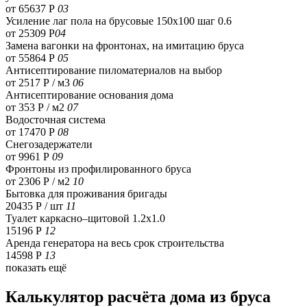
от 65637 Р
03
Усиление лаг пола на брусовые 150х100 шаг 0.6
от 25309 Р
04
Замена вагонки на фронтонах, на имитацию бруса
от 55864 Р
05
Антисептирование пиломатериалов на выбор
от 2517 Р / м3
06
Антисептирование основания дома
от 353 Р / м2
07
Водосточная система
от 17470 Р
08
Снегозадержатели
от 9961 Р
09
Фронтоны из профилированного бруса
от 2306 Р / м2
10
Бытовка для проживания бригады
20435 Р
/ шт
11
Туалет каркасно–щитовой 1.2х1.0
15196 Р
12
Аренда генератора на весь срок строительства
14598 Р
13
показать ещё
Калькулятор расчёта дома из бруса