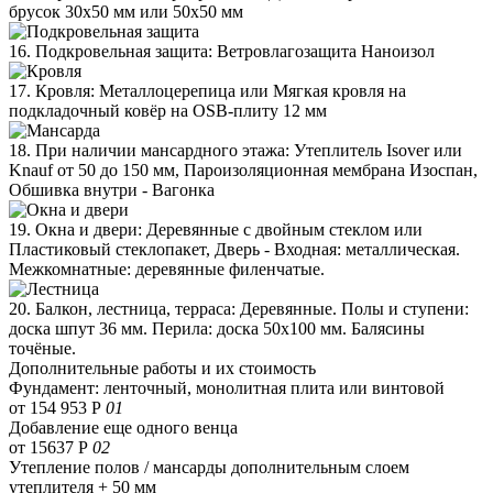
брусок 30х50 мм или 50х50 мм
16. Подкровельная защита: Ветровлагозащита Наноизол
17. Кровля: Металлоцерепица или Мягкая кровля на
подкладочный ковёр на OSB-плиту 12 мм
18. При наличии мансардного этажа: Утеплитель Isover или
Knauf от 50 до 150 мм, Пароизоляционная мембрана Изоспан,
Обшивка внутри - Вагонка
19. Окна и двери: Деревянные с двойным стеклом или
Пластиковый стеклопакет, Дверь - Входная: металлическая.
Межкомнатные: деревянные филенчатые.
20. Балкон, лестница, терраса: Деревянные. Полы и ступени:
доска шпут 36 мм. Перила: доска 50х100 мм. Балясины
точёные.
Дополнительные работы и их стоимость
Фундамент: ленточный, монолитная плита или винтовой
от 154 953 Р
01
Добавление еще одного венца
от 15637 Р
02
Утепление полов / мансарды дополнительным слоем
утеплителя + 50 мм