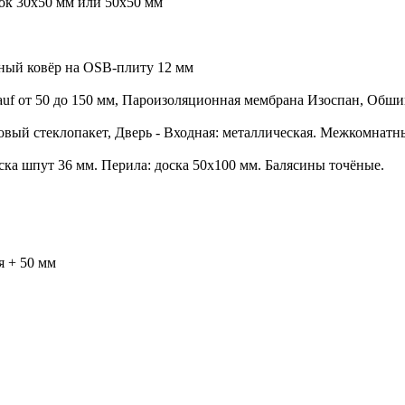
сок 30х50 мм или 50х50 мм
чный ковёр на OSB-плиту 12 мм
auf от 50 до 150 мм, Пароизоляционная мембрана Изоспан, Обши
овый стеклопакет, Дверь - Входная: металлическая. Межкомнатн
оска шпут 36 мм. Перила: доска 50х100 мм. Балясины точёные.
я + 50 мм