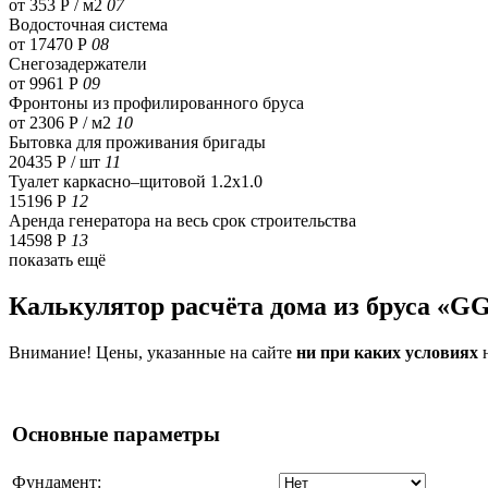
от 353 Р / м2
07
Водосточная система
от 17470 Р
08
Снегозадержатели
от 9961 Р
09
Фронтоны из профилированного бруса
от 2306 Р / м2
10
Бытовка для проживания бригады
20435 Р
/ шт
11
Туалет каркасно–щитовой 1.2х1.0
15196 Р
12
Аренда генератора на весь срок строительства
14598 Р
13
показать ещё
Калькулятор расчёта дома из бруса «G
Внимание! Цены, указанные на сайте
ни при каких условиях
н
Основные параметры
Фундамент: