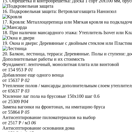
15. Обрешетка и контробрешетка: Доска 1 сорт 20х100 мм, бру
16. Подкровельная защита: Ветровлагозащита Наноизол
17. Кровля: Металлоцерепица или Мягкая кровля на подкладо
18. При наличии мансардного этажа: Утеплитель Isover или Kn
19. Окна и двери: Деревянные с двойным стеклом или Пластик
20. Балкон, лестница, терраса: Деревянные. Полы и ступени: д
Дополнительные работы и их стоимость
Фундамент: ленточный, монолитная плита или винтовой
от 154 953 Р
01
Добавление еще одного венца
от 15637 Р
02
Утепление полов / мансарды дополнительным слоем утеплител
от 65637 Р
03
Усиление лаг пола на брусовые 150х100 шаг 0.6
от 25309 Р
04
Замена вагонки на фронтонах, на имитацию бруса
от 55864 Р
05
Антисептирование пиломатериалов на выбор
от 2517 Р / м3
06
Антисептирование основания дома