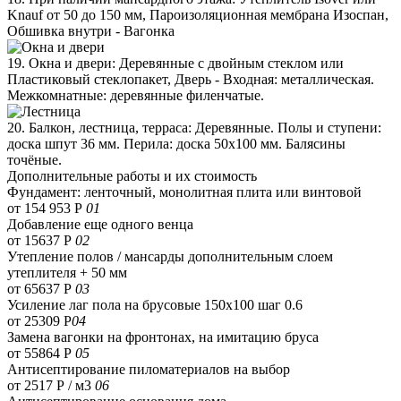
Knauf от 50 до 150 мм, Пароизоляционная мембрана Изоспан,
Обшивка внутри - Вагонка
19. Окна и двери: Деревянные с двойным стеклом или
Пластиковый стеклопакет, Дверь - Входная: металлическая.
Межкомнатные: деревянные филенчатые.
20. Балкон, лестница, терраса: Деревянные. Полы и ступени:
доска шпут 36 мм. Перила: доска 50х100 мм. Балясины
точёные.
Дополнительные работы и их стоимость
Фундамент: ленточный, монолитная плита или винтовой
от 154 953 Р
01
Добавление еще одного венца
от 15637 Р
02
Утепление полов / мансарды дополнительным слоем
утеплителя + 50 мм
от 65637 Р
03
Усиление лаг пола на брусовые 150х100 шаг 0.6
от 25309 Р
04
Замена вагонки на фронтонах, на имитацию бруса
от 55864 Р
05
Антисептирование пиломатериалов на выбор
от 2517 Р / м3
06